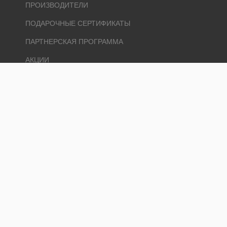
ПРОИЗВОДИТЕЛИ
ПОДАРОЧНЫЕ СЕРТИФИКАТЫ
ПАРТНЕРСКАЯ ПРОГРАММА
АКЦИИ
ЛИЧНЫЙ КАБИНЕТ
ЛИЧНЫЙ КАБИНЕТ
ИСТОРИЯ ЗАКАЗОВ
ЗАКЛАДКИ
РАССЫЛКА
Ремонт и 1000 мелочей © 2026