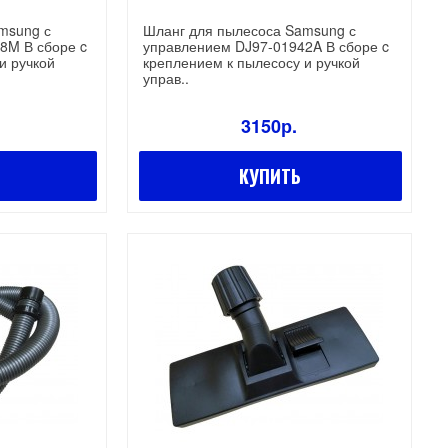
msung с
Шланг для пылесоса Samsung с
8M В сборе c
управлением DJ97-01942A В сборе c
и ручкой
креплением к пылесосу и ручкой
управ..
3150р.
КУПИТЬ