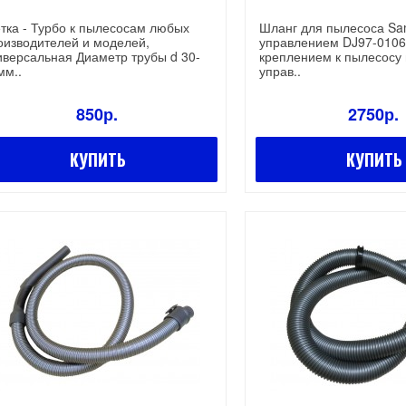
тка - Турбо к пылесосам любых
Шланг для пылесоса Sa
оизводителей и моделей,
управлением DJ97-0106
иверсальная Диаметр трубы d 30-
креплением к пылесосу 
мм..
управ..
850р.
2750р.
КУПИТЬ
КУПИТЬ