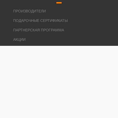
ПРОИЗВОДИТЕЛИ
ПОДАРОЧНЫЕ СЕРТИФИКАТЫ
ПАРТНЕРСКАЯ ПРОГРАММА
АКЦИИ
ЛИЧНЫЙ КАБИНЕТ
ЛИЧНЫЙ КАБИНЕТ
ИСТОРИЯ ЗАКАЗОВ
ЗАКЛАДКИ
РАССЫЛКА
Ремонт и 1000 мелочей © 2026