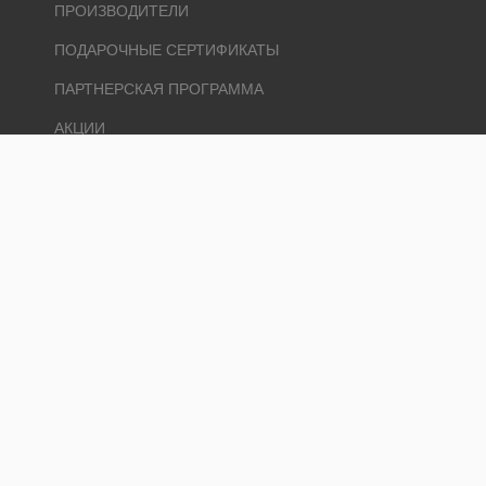
ПРОИЗВОДИТЕЛИ
ПОДАРОЧНЫЕ СЕРТИФИКАТЫ
ПАРТНЕРСКАЯ ПРОГРАММА
АКЦИИ
ЛИЧНЫЙ КАБИНЕТ
ЛИЧНЫЙ КАБИНЕТ
ИСТОРИЯ ЗАКАЗОВ
ЗАКЛАДКИ
РАССЫЛКА
Ремонт и 1000 мелочей © 2026