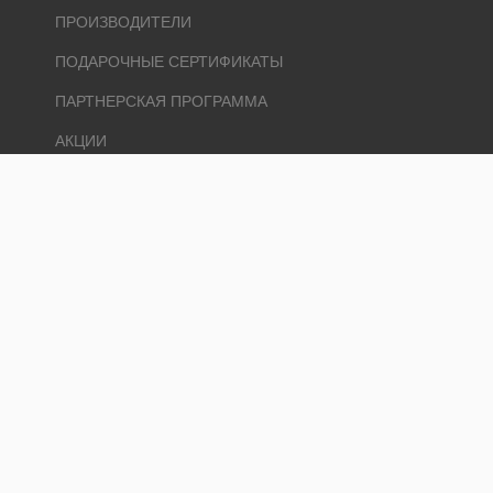
ПРОИЗВОДИТЕЛИ
ПОДАРОЧНЫЕ СЕРТИФИКАТЫ
ПАРТНЕРСКАЯ ПРОГРАММА
АКЦИИ
ЛИЧНЫЙ КАБИНЕТ
ЛИЧНЫЙ КАБИНЕТ
ИСТОРИЯ ЗАКАЗОВ
ЗАКЛАДКИ
РАССЫЛКА
Ремонт и 1000 мелочей © 2026