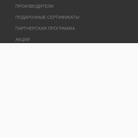
ПРОИЗВОДИТЕЛИ
ПОДАРОЧНЫЕ СЕРТИФИКАТЫ
ПАРТНЕРСКАЯ ПРОГРАММА
АКЦИИ
ЛИЧНЫЙ КАБИНЕТ
ЛИЧНЫЙ КАБИНЕТ
ИСТОРИЯ ЗАКАЗОВ
ЗАКЛАДКИ
РАССЫЛКА
Ремонт и 1000 мелочей © 2026